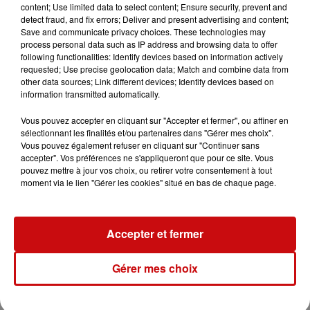
content; Use limited data to select content; Ensure security, prevent and
detect fraud, and fix errors; Deliver and present advertising and content;
Save and communicate privacy choices. These technologies may
process personal data such as IP address and browsing data to offer
following functionalities: Identify devices based on information actively
Ajouter à votre calendrier
requested; Use precise geolocation data; Match and combine data from
other data sources; Link different devices; Identify devices based on
information transmitted automatically.
du
5 décembre 2025 à 20h00
Vous pouvez accepter en cliquant sur "Accepter et fermer", ou affiner en
Date
sélectionnant les finalités et/ou partenaires dans "Gérer mes choix".
au
5 décembre 2025 à 23h59
Vous pouvez également refuser en cliquant sur "Continuer sans
accepter". Vos préférences ne s'appliqueront que pour ce site. Vous
pouvez mettre à jour vos choix, ou retirer votre consentement à tout
moment via le lien "Gérer les cookies" situé en bas de chaque page.
Tarif
Gratuit
Accepter et fermer
amis de la bibliothèque et de la
Gérer mes choix
Organisateur
culture