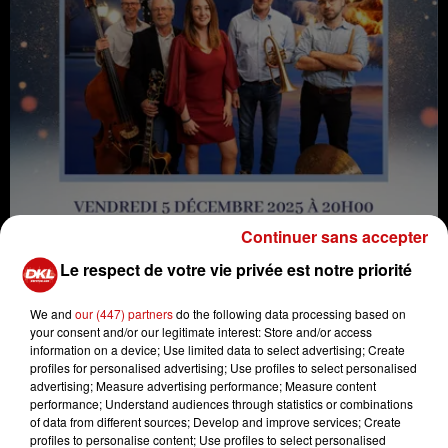
Continuer sans accepter
Le respect de votre vie privée est notre priorité
We and
our (447) partners
do the following data processing based on
your consent and/or our legitimate interest: Store and/or access
information on a device; Use limited data to select advertising; Create
notre association
ABC
profiles for personalised advertising; Use profiles to select personalised
(Les Amis de la
B
ibliothèque et de la
C
ulture) organise le
advertising; Measure advertising performance; Measure content
vendredi 5 décembre 2025 à 20H au Foyer St Maurice de
performance; Understand audiences through statistics or combinations
of data from different sources; Develop and improve services; Create
Pfastatt.
profiles to personalise content; Use profiles to select personalised