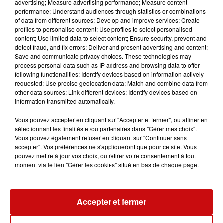
advertising; Measure advertising performance; Measure content
notamment Rafah. La manifestation, ornée de
performance; Understand audiences through statistics or combinations
nombreux drapeaux palestiniens, avait lieu plus de six
of data from different sources; Develop and improve services; Create
mois après le début du conflit avec le Hamas dans le
profiles to personalise content; Use profiles to select personalised
content; Use limited data to select content; Ensure security, prevent and
territoire palestinien, à la suite des attaques terroristes
detect fraud, and fix errors; Deliver and present advertising and content;
du mouvement islamiste en Israël.
Save and communicate privacy choices. These technologies may
process personal data such as IP address and browsing data to offer
Mathilde Panot, la cheffe de file des députés LFI, a
following functionalities: Identify devices based on information actively
déclaré à quelques journalistes : "Si nous sommes ici à
requested; Use precise geolocation data; Match and combine data from
un moment où les Palestiniens sont largement
other data sources; Link different devices; Identify devices based on
information transmitted automatically.
déshumanisés, c'est pour affirmer que toutes les vies se
valent... Le fil conducteur que nous portons aujourd'hui
Vous pouvez accepter en cliquant sur "Accepter et fermer", ou affiner en
est la dignité égale des êtres humains", rejoignant ses
sélectionnant les finalités et/ou partenaires dans "Gérer mes choix".
Vous pouvez également refuser en cliquant sur "Continuer sans
collègues LFI Eric Coquerel et Danièle Obono.
accepter". Vos préférences ne s'appliqueront que pour ce site. Vous
pouvez mettre à jour vos choix, ou retirer votre consentement à tout
Initialement interdite par la préfecture de police jeudi en
moment via le lien "Gérer les cookies" situé en bas de chaque page.
raison de craintes que la dénonciation des "crimes
policiers" contre les jeunes dans son appel puisse attirer
des éléments cherchant délibérément la confrontation
Accepter et fermer
avec les forces de l'ordre, entraînant potentiellement
"des troubles à l'ordre public", l'interdiction a été