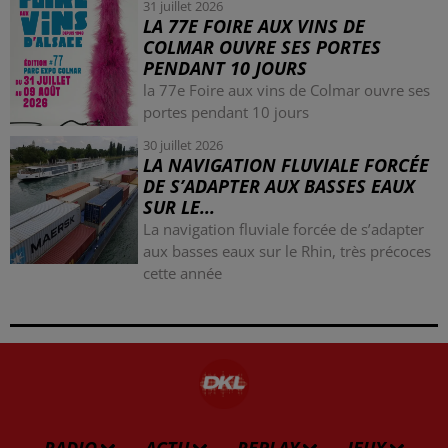
31 juillet 2026
LA 77E FOIRE AUX VINS DE
COLMAR OUVRE SES PORTES
PENDANT 10 JOURS
la 77e Foire aux vins de Colmar ouvre ses
portes pendant 10 jours
30 juillet 2026
LA NAVIGATION FLUVIALE FORCÉE
DE S’ADAPTER AUX BASSES EAUX
SUR LE...
La navigation fluviale forcée de s’adapter
aux basses eaux sur le Rhin, très précoces
cette année
RADIO
ACTU
REPLAY
JEUX