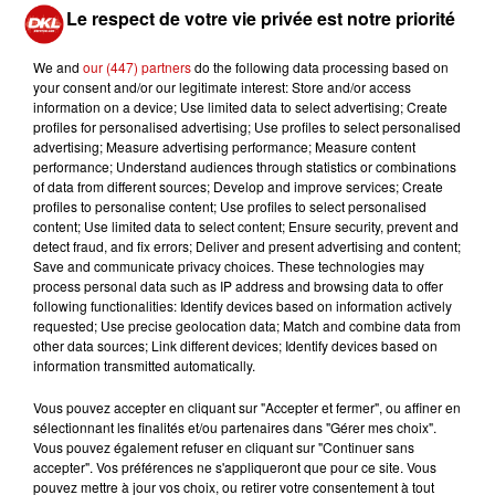
Le respect de votre vie privée est notre priorité
plusieurs équipements techniques installés sur les
toitures deviennent très sensibles lorsque les
We and
our (447) partners
do the following data processing based on
températures grimpent fortement. Certains systèmes
your consent and/or our legitimate interest: Store and/or access
de sécurité peuvent alors provoquer l’arrêt automatique
information on a device; Use limited data to select advertising; Create
des installations afin d’éviter des dommages matériels.
profiles for personalised advertising; Use profiles to select personalised
advertising; Measure advertising performance; Measure content
Les climatisations peuvent également rencontrer des
performance; Understand audiences through statistics or combinations
défaillances.
of data from different sources; Develop and improve services; Create
profiles to personalise content; Use profiles to select personalised
La chaleur impacte aussi les infrastructures fixes du
content; Use limited data to select content; Ensure security, prevent and
réseau. Les aiguillages électroniques ainsi que les lignes
detect fraud, and fix errors; Deliver and present advertising and content;
Save and communicate privacy choices. These technologies may
aériennes alimentant les tramways nécessitent une
process personal data such as IP address and browsing data to offer
surveillance renforcée, car les matériaux peuvent se
following functionalities: Identify devices based on information actively
dilater ou se détendre sous l’effet des fortes
requested; Use precise geolocation data; Match and combine data from
other data sources; Link different devices; Identify devices based on
températures.
information transmitted automatically.
La CTS reconnaît que son parc de véhicules, notamment
Vous pouvez accepter en cliquant sur "Accepter et fermer", ou affiner en
les rames les plus anciennes, n’a pas été conçu pour
sélectionnant les finalités et/ou partenaires dans "Gérer mes choix".
faire face à des épisodes climatiques aussi intenses et
Vous pouvez également refuser en cliquant sur "Continuer sans
répétés. Une partie des trams actuellement en
accepter". Vos préférences ne s'appliqueront que pour ce site. Vous
pouvez mettre à jour vos choix, ou retirer votre consentement à tout
circulation date des années 1990 et du début des