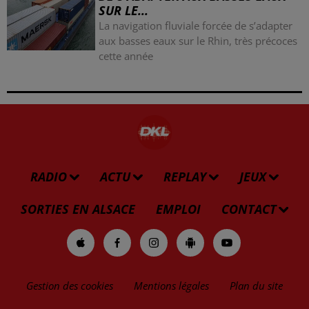
SUR LE...
La navigation fluviale forcée de s’adapter
aux basses eaux sur le Rhin, très précoces
cette année
RADIO
ACTU
REPLAY
JEUX
SORTIES EN ALSACE
EMPLOI
CONTACT
Gestion des cookies
Mentions légales
Plan du site