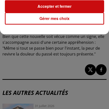
explique-t-il.
Accepter et fermer
Le 20 octobre dernier, sur sa page Facebook "Dans les
Gérer mes choix
pas de Tom", Kévin a partagé une nouvelle émouvante :
"Tom fera toujours partie de notre famille, et en mai, il
aura un petit frère ou une petite sœur", a-t-il annoncé.
Bien que cette nouvelle soit vécue comme un signe, elle
s'accompagne aussi d'une certaine appréhension :
"Même si tout se passe bien pour l'instant, la peur de
revivre la douleur du passé est toujours présente."
LES AUTRES ACTUALITÉS
31 juillet 2026