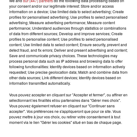
We and
our (447) partners
do the following data processing based on
d’Éguelshardt, qui souhaitait contribuer en tricotant des
your consent and/or our legitimate interest: Store and/or access
information on a device; Use limited data to select advertising; Create
doudous pour intégrer dans ces coffrets, afin d’apporter
profiles for personalised advertising; Use profiles to select personalised
un peu de réconfort aux familles", raconte Kévin. Ces
advertising; Measure advertising performance; Measure content
doudous ont déjà été distribués dans plusieurs
performance; Understand audiences through statistics or combinations
of data from different sources; Develop and improve services; Create
établissements hospitaliers, dont ceux de Schiltigheim,
profiles to personalise content; Use profiles to select personalised
Hautepierre à Strasbourg, Schweitzer à Colmar,
content; Use limited data to select content; Ensure security, prevent and
Haguenau et le GHRMSA à Mulhouse.
detect fraud, and fix errors; Deliver and present advertising and content;
Save and communicate privacy choices. These technologies may
Une autre partie des fonds récoltés sera dédiée à la
process personal data such as IP address and browsing data to offer
formation des bénévoles des groupes de parole de
following functionalities: Identify devices based on information actively
requested; Use precise geolocation data; Match and combine data from
l'association Nos tout-petits d’Alsace. Kévin, déjà
other data sources; Link different devices; Identify devices based on
membre de l’association, espère que "Dans les pas de
information transmitted automatically.
Tom" pourra un jour y être intégré.
Vous pouvez accepter en cliquant sur "Accepter et fermer", ou affiner en
La marche ayant permis à Kévin d'exprimer ses
sélectionnant les finalités et/ou partenaires dans "Gérer mes choix".
Vous pouvez également refuser en cliquant sur "Continuer sans
émotions, il organise désormais des balades pour
accepter". Vos préférences ne s'appliqueront que pour ce site. Vous
d'autres parents endeuillés. "Nous avons visité des lieux
pouvez mettre à jour vos choix, ou retirer votre consentement à tout
comme Notre-Dame du Schauenberg et le Mont Sainte-
moment via le lien "Gérer les cookies" situé en bas de chaque page.
Odile. J'essaie de m'adapter aux besoins des personnes,
pour que ce moment de partage soit accessible à tous",