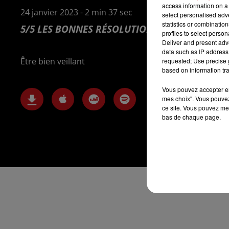
access information on a 
24 janvier 2023 - 2 min 37 sec
select personalised ad
statistics or combinatio
5/5 LES BONNES RÉSOLUTIONS
profiles to select person
Deliver and present adv
data such as IP address 
Être bien veillant
requested; Use precise g
based on information tra
Vous pouvez accepter en 
mes choix". Vous pouvez
ce site. Vous pouvez met
bas de chaque page.