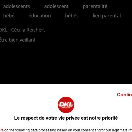
adolescents
adolescent
parentalité
bébé
éducation
bébés
lien parental
DKL - Cécilia Reichert
Être bien veillant
Contin
2 min 37 
Le respect de votre vie privée est notre priorité
ers
do the following data processing based on your consent and/or our legitimate int