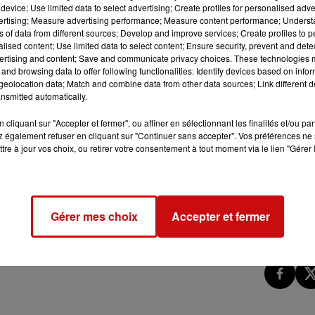
device; Use limited data to select advertising; Create profiles for personalised adver
vertising; Measure advertising performance; Measure content performance; Unders
ns of data from different sources; Develop and improve services; Create profiles to 
alised content; Use limited data to select content; Ensure security, prevent and detect
ertising and content; Save and communicate privacy choices. These technologies
and browsing data to offer following functionalities: Identify devices based on infor
eolocation data; Match and combine data from other data sources; Link different de
nsmitted automatically.
cliquant sur "Accepter et fermer", ou affiner en sélectionnant les finalités et/ou pa
 également refuser en cliquant sur "Continuer sans accepter". Vos préférences ne 
tre à jour vos choix, ou retirer votre consentement à tout moment via le lien "Gérer 
Gérer mes choix
Accepter et fermer