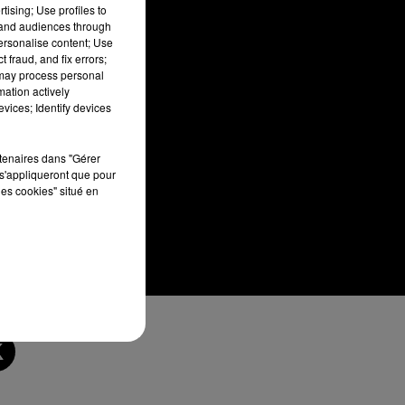
tising; Use profiles to
tand audiences through
personalise content; Use
 fraud, and fix errors;
 may process personal
mation actively
vices; Identify devices
rtenaires dans "Gérer
s'appliqueront que pour
les cookies" situé en