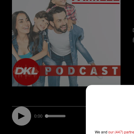
0:00
We and
our (447) partn