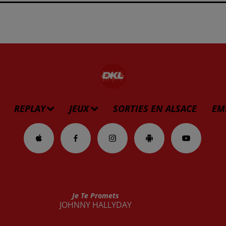
REPLAY
JEUX
SORTIES EN ALSACE
EM
Je Te Promets
JOHNNY HALLYDAY