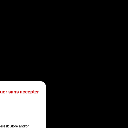
uer sans accepter
sec
erest: Store and/or