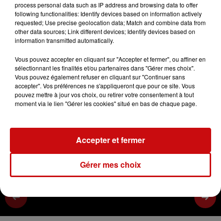
process personal data such as IP address and browsing data to offer
following functionalities: Identify devices based on information actively
le calcium dans les herbes aromatiques
requested; Use precise geolocation data; Match and combine data from
other data sources; Link different devices; Identify devices based on
information transmitted automatically.
0:00
2 min 4 sec
Vous pouvez accepter en cliquant sur "Accepter et fermer", ou affiner en
sélectionnant les finalités et/ou partenaires dans "Gérer mes choix".
Vous pouvez également refuser en cliquant sur "Continuer sans
6 février 2023 - 2 min 4 sec
accepter". Vos préférences ne s'appliqueront que pour ce site. Vous
pouvez mettre à jour vos choix, ou retirer votre consentement à tout
4/5 LE CALCIUM
moment via le lien "Gérer les cookies" situé en bas de chaque page.
le calcium dans les herbes aromatiques
Accepter et fermer
Gérer mes choix