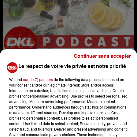
Continuer sans accepter
Le respect de votre vie privée est notre priorité
We and
our (447) partners
do the following data processing based on
your consent and/or our legitimate interest: Store and/or access
information on a device; Use limited data to select advertising; Create
radio
nutrition
alimentation
profiles for personalised advertising; Use profiles to select personalised
naturopathie
micronutrition
advertising; Measure advertising performance; Measure content
performance; Understand audiences through statistics or combinations
médecine
santé
santé naturelle
of data from different sources; Develop and improve services; Create
profiles to personalise content; Use profiles to select personalised
hygiène
#naturopathe
DKL
content; Use limited data to select content; Ensure security, prevent and
detect fraud, and fix errors; Deliver and present advertising and content;
Save and communicate privacy choices. These technologies may
DKL - Anita Blenner