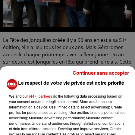
La Fête des Jonquilles créée il y a 90 ans en est à sa 51ᵉ
édition, elle a lieu tous les deux ans. Mais Gérardmer
accueille chaque printemps avec la fleur jaune. Un an
sur deux c'est Jonquilles en fête qui prend le relais. Cette
année, la fête aura une marraine populaire, Laetitia
Continuer sans accepter
Millot, animatrice entre autre du Meilleur Pâtissier. Le
Le respect de votre vie privée est notre priorité
corso dominical annonce une vingtaine de chars piqués
de 3 millions de fleurs. Mais ce sont autant de
We and
our (447) partners
do the following data processing based on
formations musicales soigneusement recrutées.
your consent and/or our legitimate interest: Store and/or access
information on a device; Use limited data to select advertising; Create
Jean-Claude Kieffer, ancien colmarien est dans
profiles for personalised advertising; Use profiles to select personalised
l'organisation. Il est aussi administrateur de la Ronde
advertising; Measure advertising performance; Measure content
des Fêtes : "Il faut que les gens, quand ils voient la
performance; Understand audiences through statistics or combinations
of data from different sources; Develop and improve services; Create
musique venir, il faut qu'ils se disent "Oh, c'est beau"
profiles to personalise content; Use profiles to select personalised