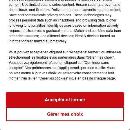
voilà les gens qui sont bien habillés. Il y a des Hollandais
content; Use limited data to select content; Ensure security, prevent and
qui circulent en costume parfait. Il y a des Celtes, il y a
detect fraud, and fix errors; Deliver and present advertising and content;
Save and communicate privacy choices. These technologies may
des ambianceurs de Nice. On a quand même un petit
process personal data such as IP address and browsing data to offer
peu remué la foule et tout. On a montée en gamme
following functionalities: Identify devices based on information actively
cette année par rapport à tout ça parce qu'on veut
requested; Use precise geolocation data; Match and combine data from
other data sources; Link different devices; Identify devices based on
vraiment un truc qui pète. Comme dit notre président, il
information transmitted automatically.
faut que les gens y fassent Waouh !"
Vous pouvez accepter en cliquant sur "Accepter et fermer", ou affiner en
Chaque année, des milliers d'Alsaciens participent aux
sélectionnant les finalités et/ou partenaires dans "Gérer mes choix".
festivités printanières géromoise, surtout des bas-
Vous pouvez également refuser en cliquant sur "Continuer sans
rhinois. Et c'est du 4 au 6 avril cette année.
accepter". Vos préférences ne s'appliqueront que pour ce site. Vous
pouvez mettre à jour vos choix, ou retirer votre consentement à tout
moment via le lien "Gérer les cookies" situé en bas de chaque page.
3 fete des jonquilles
Accepter et fermer
3 fete des jonquilles
Gérer mes choix
Crédit :
3 fete des jonquilles