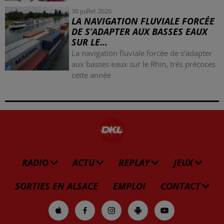
30 juillet 2026
LA NAVIGATION FLUVIALE FORCÉE
DE S’ADAPTER AUX BASSES EAUX
SUR LE...
La navigation fluviale forcée de s’adapter
aux basses eaux sur le Rhin, très précoces
cette année
RADIO
ACTU
REPLAY
JEUX
SORTIES EN ALSACE
EMPLOI
CONTACT