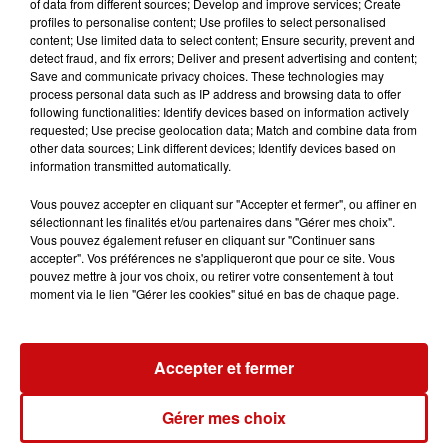
of data from different sources; Develop and improve services; Create
profiles to personalise content; Use profiles to select personalised
parent
conseil
adolescents
content; Use limited data to select content; Ensure security, prevent and
detect fraud, and fix errors; Deliver and present advertising and content;
adolescent
parentalité
bébé
Save and communicate privacy choices. These technologies may
éducation
bébés
lien parental
process personal data such as IP address and browsing data to offer
following functionalities: Identify devices based on information actively
requested; Use precise geolocation data; Match and combine data from
DKL - Cécilia Reichert
other data sources; Link different devices; Identify devices based on
information transmitted automatically.
Le père Noël à aussi le droit de se tromper
Vous pouvez accepter en cliquant sur "Accepter et fermer", ou affiner en
sélectionnant les finalités et/ou partenaires dans "Gérer mes choix".
0:00
2 min 41 sec
Vous pouvez également refuser en cliquant sur "Continuer sans
accepter". Vos préférences ne s'appliqueront que pour ce site. Vous
pouvez mettre à jour vos choix, ou retirer votre consentement à tout
moment via le lien "Gérer les cookies" situé en bas de chaque page.
24 janvier 2023 - 2 min 41 sec
3/5 GÉRER LA DÉCEPTION DES CADEAUX DE
Accepter et fermer
NOËL POUR LES ENFANTS
Gérer mes choix
Le père Noël à aussi le droit de se tromper