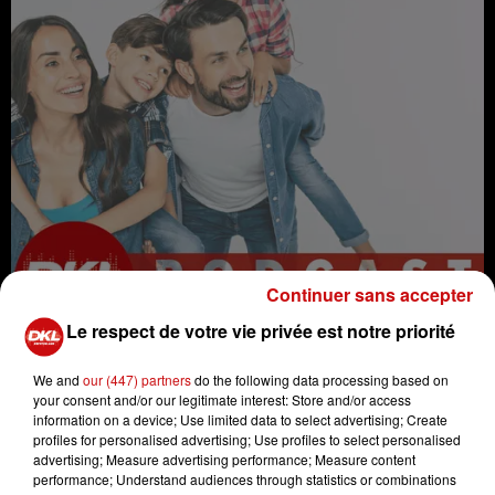
Continuer sans accepter
Le respect de votre vie privée est notre priorité
We and
our (447) partners
do the following data processing based on
your consent and/or our legitimate interest: Store and/or access
information on a device; Use limited data to select advertising; Create
profiles for personalised advertising; Use profiles to select personalised
papa
maman
Parents
advertising; Measure advertising performance; Measure content
performance; Understand audiences through statistics or combinations
enfant
famille
enfants