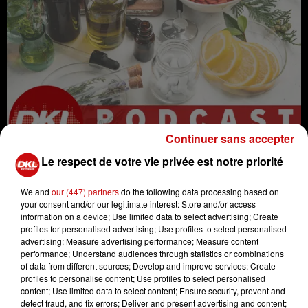
Continuer sans accepter
Le respect de votre vie privée est notre priorité
We and
our (447) partners
do the following data processing based on
your consent and/or our legitimate interest: Store and/or access
information on a device; Use limited data to select advertising; Create
profiles for personalised advertising; Use profiles to select personalised
radio
nutrition
alimentation
advertising; Measure advertising performance; Measure content
performance; Understand audiences through statistics or combinations
naturopathie
micronutrition
of data from different sources; Develop and improve services; Create
médecine
santé
santé naturelle
profiles to personalise content; Use profiles to select personalised
content; Use limited data to select content; Ensure security, prevent and
hygiène
#naturopathe
DKL
detect fraud, and fix errors; Deliver and present advertising and content;