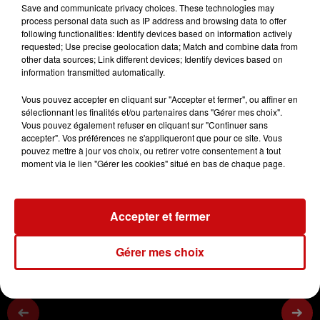
Save and communicate privacy choices. These technologies may
process personal data such as IP address and browsing data to offer
DKL - Anita Blenner
following functionalities: Identify devices based on information actively
requested; Use precise geolocation data; Match and combine data from
Soigner le burn-out
other data sources; Link different devices; Identify devices based on
information transmitted automatically.
0:00
2 min 18 sec
Vous pouvez accepter en cliquant sur "Accepter et fermer", ou affiner en
sélectionnant les finalités et/ou partenaires dans "Gérer mes choix".
Vous pouvez également refuser en cliquant sur "Continuer sans
accepter". Vos préférences ne s'appliqueront que pour ce site. Vous
13 avril 2023 - 2 min 18 sec
pouvez mettre à jour vos choix, ou retirer votre consentement à tout
moment via le lien "Gérer les cookies" situé en bas de chaque page.
29/03/2023 LE BURN-OUT 3/5
Accepter et fermer
Soigner le burn-out
Gérer mes choix