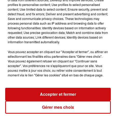
profiles to personalise content; Use profiles to select personalised
conseil
placement
épargne
content; Use limited data to select content; Ensure security, prevent and
detect fraud, and fix errors; Deliver and present advertising and content;
Rentabilité
Save and communicate privacy choices. These technologies may
process personal data such as IP address and browsing data to offer
following functionalities: Identify devices based on information actively
DKL - Philippe Koch
requested; Use precise geolocation data; Match and combine data from
Avec Philippe Koch, expert en investissement sur
other data sources; Link different devices; Identify devices based on
information transmitted automatically.
DKL
Vous pouvez accepter en cliquant sur "Accepter et fermer", ou affiner en
sélectionnant les finalités et/ou partenaires dans "Gérer mes choix".
0:00
2 min 40 sec
Vous pouvez également refuser en cliquant sur "Continuer sans
accepter". Vos préférences ne s'appliqueront que pour ce site. Vous
pouvez mettre à jour vos choix, ou retirer votre consentement à tout
moment via le lien "Gérer les cookies" situé en bas de chaque page.
4 juillet 2023 - 2 min 40 sec
26/06/2023 EPARGNANT OU INVESTISSEUR ?
QUEL EST VOTRE PROFIL ?
Accepter et fermer
Gérer mes choix
Avec Philippe Koch, expert en investissement sur DKL