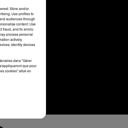
erest: Store and/or
tising; Use profiles to
tand audiences through
personalise content; Use
 fraud, and fix errors;
 may process personal
mation actively
vices; Identify devices
rtenaires dans "Gérer
s'appliqueront que pour
les cookies" situé en