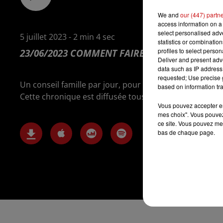
We and
our (447) partn
access information on a 
select personalised ad
5 juillet 2023 - 2 min 4 sec
statistics or combinatio
profiles to select person
23/06/2023 COMMENT FAIRE GARDER SES ENFAN
Deliver and present adv
data such as IP address 
requested; Use precise g
Un conseil famille par jour, pour les enfants et les par
based on information tra
Cette chronique est diffusée tous les jours sur la radi
Vous pouvez accepter en 
mes choix". Vous pouvez
ce site. Vous pouvez met
bas de chaque page.