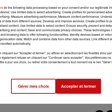
ers
do the following data processing based on your consent and/or our legitimate int
device; Use limited data to select advertising; Create profiles for personalised adver
vertising; Measure advertising performance; Measure content performance; Unders
ns of data from different sources; Develop and improve services; Create profiles to 
alised content; Use limited data to select content; Ensure security, prevent and detect
TS CET ÉTÉ ? 5/5
ertising and content; Save and communicate privacy choices. These technologies
and browsing data to offer following functionalities: Identify devices based on infor
eolocation data; Match and combine data from other data sources; Link different de
ents, grâce à Cécilia Reichert (éducatrice de jeunes enfants).
nsmitted automatically.
o DKL.
cliquant sur "Accepter et fermer", ou affiner en sélectionnant les finalités et/ou pa
 également refuser en cliquant sur "Continuer sans accepter". Vos préférences ne 
tre à jour vos choix, ou retirer votre consentement à tout moment via le lien "Gérer 
Gérer mes choix
Accepter et fermer