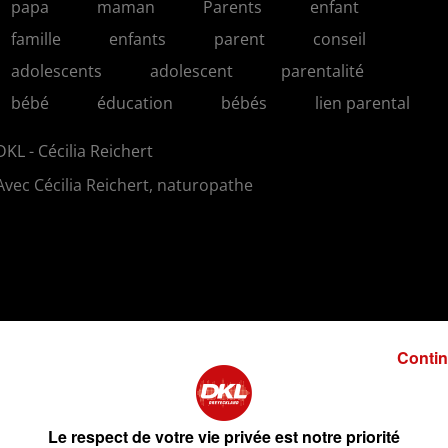
papa
maman
Parents
enfant
famille
enfants
parent
conseil
adolescents
adolescent
parentalité
bébé
éducation
bébés
lien parental
DKL - Cécilia Reichert
Avec Cécilia Reichert, naturopathe
Contin
Le respect de votre vie privée est notre priorité
2 min 4 