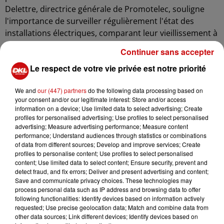
Delettre, directrice générale de Promotelec, souligne
l'importance de surveiller régulièrement l'état des
installations électriques, comparant leur vieillissement à
celui d'une voiture ou de tout autre équipement. Les
Continuer sans accepter
anomalies détectées peuvent inclure des prises de terre
Le respect de votre vie privée est notre priorité
défectueuses (80%), des branchements dangereux sur
des multiprises ou des rallonges, ou encore des prises
We and
our (447) partners
do the following data processing based on
situées à proximité dangereuse dans les salles de bains
your consent and/or our legitimate interest: Store and/or access
(60%). En outre, 60% des installations présentent des
information on a device; Use limited data to select advertising; Create
risques de contact direct avec des éléments sous
profiles for personalised advertising; Use profiles to select personalised
advertising; Measure advertising performance; Measure content
tension, tandis que 50% utilisent des équipements
performance; Understand audiences through statistics or combinations
vétustes.
of data from different sources; Develop and improve services; Create
profiles to personalise content; Use profiles to select personalised
Il est souligné que les logements anciens, non rénovés,
content; Use limited data to select content; Ensure security, prevent and
sont particulièrement exposés à des risques élevés en
detect fraud, and fix errors; Deliver and present advertising and content;
Save and communicate privacy choices. These technologies may
matière de sécurité électrique. L'ONSE met en garde
process personal data such as IP address and browsing data to offer
contre les risques liés au vieillissement des installations
following functionalities: Identify devices based on information actively
électriques en France, qui peuvent accroître les risques
requested; Use precise geolocation data; Match and combine data from
other data sources; Link different devices; Identify devices based on
d'incendie. En effet, chaque année, entre 20% et 35% des