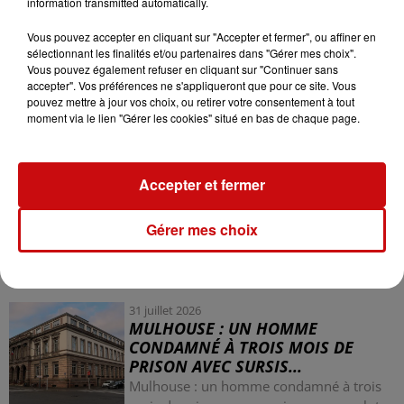
information transmitted automatically.
incendies domestiques sont attribuables à des
problèmes électriques, soit environ 50 000 incidents
Vous pouvez accepter en cliquant sur "Accepter et fermer", ou affiner en
annuels. L'organisme observe également une
sélectionnant les finalités et/ou partenaires dans "Gérer mes choix".
Vous pouvez également refuser en cliquant sur "Continuer sans
diminution du nombre de décès par électrocution
accepter". Vos préférences ne s'appliqueront que pour ce site. Vous
accidentelle depuis les années 2000, passant de 30 à 40
pouvez mettre à jour vos choix, ou retirer votre consentement à tout
décès par an à 2010, une tendance jugée positive.
moment via le lien "Gérer les cookies" situé en bas de chaque page.
Accepter et fermer
Gérer mes choix
LES AUTRES ACTUALITÉS
31 juillet 2026
MULHOUSE : UN HOMME
CONDAMNÉ À TROIS MOIS DE
PRISON AVEC SURSIS...
Mulhouse : un homme condamné à trois