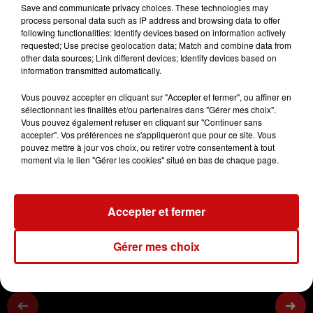
Save and communicate privacy choices. These technologies may
process personal data such as IP address and browsing data to offer
DKL - Anita Blenner
following functionalities: Identify devices based on information actively
requested; Use precise geolocation data; Match and combine data from
La phosphatidylcholine
other data sources; Link different devices; Identify devices based on
information transmitted automatically.
0:00
2 min 34 sec
Vous pouvez accepter en cliquant sur "Accepter et fermer", ou affiner en
sélectionnant les finalités et/ou partenaires dans "Gérer mes choix".
Vous pouvez également refuser en cliquant sur "Continuer sans
accepter". Vos préférences ne s'appliqueront que pour ce site. Vous
17 mars 2023 - 2 min 34 sec
pouvez mettre à jour vos choix, ou retirer votre consentement à tout
moment via le lien "Gérer les cookies" situé en bas de chaque page.
17/03/2023 LE PSORIASIS 5/5
Accepter et fermer
La phosphatidylcholine
Gérer mes choix