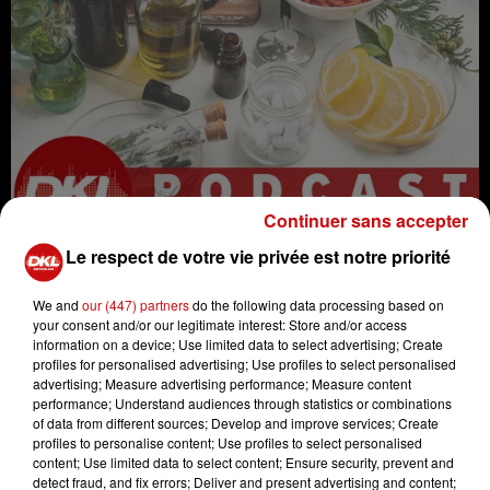
Continuer sans accepter
Le respect de votre vie privée est notre priorité
We and
our (447) partners
do the following data processing based on
your consent and/or our legitimate interest: Store and/or access
information on a device; Use limited data to select advertising; Create
profiles for personalised advertising; Use profiles to select personalised
radio
nutrition
alimentation
advertising; Measure advertising performance; Measure content
performance; Understand audiences through statistics or combinations
naturopathie
micronutrition
of data from different sources; Develop and improve services; Create
médecine
santé
santé naturelle
profiles to personalise content; Use profiles to select personalised
content; Use limited data to select content; Ensure security, prevent and
hygiène
#naturopathe
DKL
detect fraud, and fix errors; Deliver and present advertising and content;