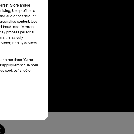
erest: Store and/or
tising; Use profiles to
tand audiences through
personalise content; Use
 fraud, and fix errors;
 may process personal
mation actively
vices; Identify devices
rtenaires dans "Gérer
s'appliqueront que pour
les cookies" situé en