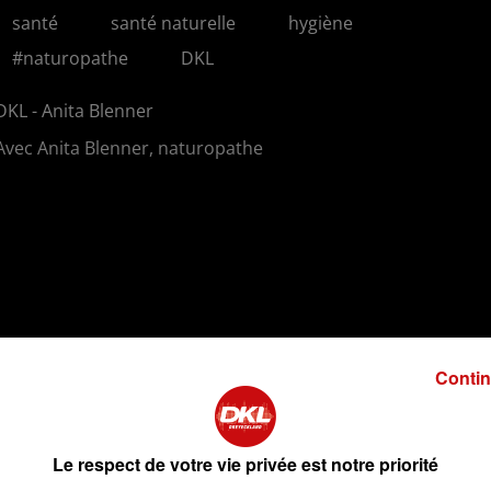
santé
santé naturelle
hygiène
#naturopathe
DKL
DKL - Anita Blenner
Avec Anita Blenner, naturopathe
Contin
2 
Le respect de votre vie privée est notre priorité