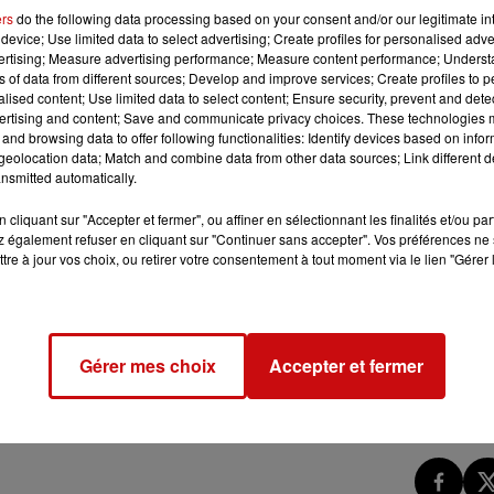
ers
do the following data processing based on your consent and/or our legitimate int
device; Use limited data to select advertising; Create profiles for personalised adver
vertising; Measure advertising performance; Measure content performance; Unders
ns of data from different sources; Develop and improve services; Create profiles to 
alised content; Use limited data to select content; Ensure security, prevent and detect
ertising and content; Save and communicate privacy choices. These technologies
 notre naturopathe Anita Blenner.
and browsing data to offer following functionalities: Identify devices based on infor
éliorer votre qualité de vie au quotidien.
eolocation data; Match and combine data from other data sources; Link different de
nsmitted automatically.
en direct sur la radio DKL ou sur www.radioDKL.com à 11h35
cliquant sur "Accepter et fermer", ou affiner en sélectionnant les finalités et/ou pa
 également refuser en cliquant sur "Continuer sans accepter". Vos préférences ne 
tre à jour vos choix, ou retirer votre consentement à tout moment via le lien "Gérer 
Gérer mes choix
Accepter et fermer