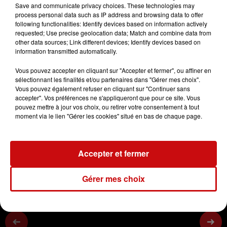
Save and communicate privacy choices. These technologies may
process personal data such as IP address and browsing data to offer
DKL - Anita Blenner
following functionalities: Identify devices based on information actively
requested; Use precise geolocation data; Match and combine data from
Les règles du quotidien face au psoriasis
other data sources; Link different devices; Identify devices based on
information transmitted automatically.
0:00
2 min 33 sec
Vous pouvez accepter en cliquant sur "Accepter et fermer", ou affiner en
sélectionnant les finalités et/ou partenaires dans "Gérer mes choix".
Vous pouvez également refuser en cliquant sur "Continuer sans
accepter". Vos préférences ne s'appliqueront que pour ce site. Vous
16 mars 2023 - 2 min 33 sec
pouvez mettre à jour vos choix, ou retirer votre consentement à tout
moment via le lien "Gérer les cookies" situé en bas de chaque page.
15/03/2023 LE PSORIASIS 3/5
Accepter et fermer
Les règles du quotidien face au psoriasis
Gérer mes choix