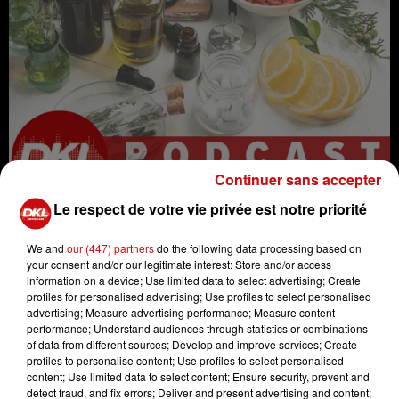
Continuer sans accepter
Le respect de votre vie privée est notre priorité
We and
our (447) partners
do the following data processing based on
your consent and/or our legitimate interest: Store and/or access
information on a device; Use limited data to select advertising; Create
profiles for personalised advertising; Use profiles to select personalised
radio
nutrition
alimentation
advertising; Measure advertising performance; Measure content
performance; Understand audiences through statistics or combinations
naturopathie
micronutrition
of data from different sources; Develop and improve services; Create
médecine
santé
santé naturelle
profiles to personalise content; Use profiles to select personalised
content; Use limited data to select content; Ensure security, prevent and
hygiène
#naturopathe
DKL
detect fraud, and fix errors; Deliver and present advertising and content;