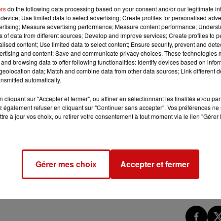
ers
do the following data processing based on your consent and/or our legitimate int
device; Use limited data to select advertising; Create profiles for personalised adver
vertising; Measure advertising performance; Measure content performance; Unders
ns of data from different sources; Develop and improve services; Create profiles to 
alised content; Use limited data to select content; Ensure security, prevent and detect
 FAMILLE ET LE TRAVAIL 2/5
ertising and content; Save and communicate privacy choices. These technologies
and browsing data to offer following functionalities: Identify devices based on infor
eolocation data; Match and combine data from other data sources; Link different de
nsmitted automatically.
cliquant sur "Accepter et fermer", ou affiner en sélectionnant les finalités et/ou pa
 également refuser en cliquant sur "Continuer sans accepter". Vos préférences ne 
tre à jour vos choix, ou retirer votre consentement à tout moment via le lien "Gérer 
Gérer mes choix
Accepter et fermer