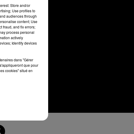
erest: Store and/or
tising; Use profiles to
tand audiences through
personalise content; Use
 fraud, and fix errors;
 may process personal
mation actively
vices; Identify devices
rtenaires dans "Gérer
s'appliqueront que pour
les cookies" situé en