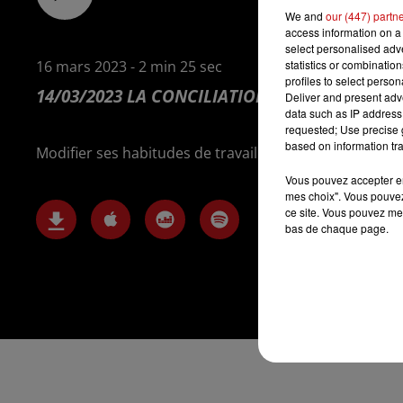
We and
our (447) partn
access information on a 
select personalised ad
statistics or combinatio
16 mars 2023 - 2 min 25 sec
profiles to select person
14/03/2023 LA CONCILIATION ENTRE LA VIE DE
Deliver and present adv
data such as IP address 
requested; Use precise g
based on information tra
Modifier ses habitudes de travail
Vous pouvez accepter en 
mes choix". Vous pouvez
ce site. Vous pouvez met
bas de chaque page.