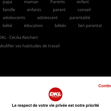
papa
maman
Parents
enfant
famille
enfants
parent
conseil
adolescents
adolescent
parentalité
bébé
éducation
bébés
lien parental
DKL - Cécilia Reichert
Modifier ses habitudes de travail
Contin
Le respect de votre vie privée est notre priorité
2 min 25 