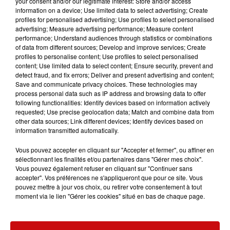
your consent and/or our legitimate interest: Store and/or access
Chapoulier et Jérôme Colloud / Régie : Cédric Cambon.
information on a device; Use limited data to select advertising; Create
profiles for personalised advertising; Use profiles to select personalised
« Une joyeuse leçon d’histoire au vitriol de 1958 à nos jours,
advertising; Measure advertising performance; Measure content
une fable satirique à l’humour ravageur qui pointe les échecs
performance; Understand audiences through statistics or combinations
of data from different sources; Develop and improve services; Create
de la décolonisation et les mirages de la libre circulation des
profiles to personalise content; Use profiles to select personalised
hommes dans une Europe au racisme tenace et aux
content; Use limited data to select content; Ensure security, prevent and
frontières angoissées. » [BilletRéduc Avignon]
detect fraud, and fix errors; Deliver and present advertising and content;
Save and communicate privacy choices. These technologies may
process personal data such as IP address and browsing data to offer
following functionalities: Identify devices based on information actively
requested; Use precise geolocation data; Match and combine data from
other data sources; Link different devices; Identify devices based on
information transmitted automatically.
Ajouter à votre calendrier
Vous pouvez accepter en cliquant sur "Accepter et fermer", ou affiner en
sélectionnant les finalités et/ou partenaires dans "Gérer mes choix".
Vous pouvez également refuser en cliquant sur "Continuer sans
du
26 janvier 2023 à 20h00
accepter". Vos préférences ne s'appliqueront que pour ce site. Vous
Date
pouvez mettre à jour vos choix, ou retirer votre consentement à tout
au
26 janvier 2023 à 21h50
moment via le lien "Gérer les cookies" situé en bas de chaque page.
Payant