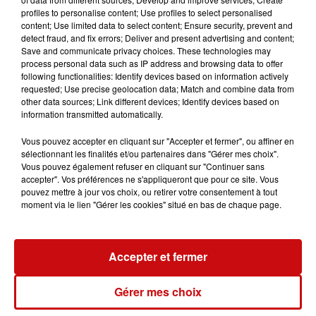
profiles to personalise content; Use profiles to select personalised
conseil
placement
épargne
content; Use limited data to select content; Ensure security, prevent and
detect fraud, and fix errors; Deliver and present advertising and content;
Rentabilité
Save and communicate privacy choices. These technologies may
process personal data such as IP address and browsing data to offer
following functionalities: Identify devices based on information actively
DKL - Philippe Koch
requested; Use precise geolocation data; Match and combine data from
Avec Philippe Koch, expert en investissement sur
other data sources; Link different devices; Identify devices based on
information transmitted automatically.
DKL
Vous pouvez accepter en cliquant sur "Accepter et fermer", ou affiner en
sélectionnant les finalités et/ou partenaires dans "Gérer mes choix".
0:00
3 min 1 sec
Vous pouvez également refuser en cliquant sur "Continuer sans
accepter". Vos préférences ne s'appliqueront que pour ce site. Vous
pouvez mettre à jour vos choix, ou retirer votre consentement à tout
moment via le lien "Gérer les cookies" situé en bas de chaque page.
2 mars 2023 - 3 min 1 sec
01/03/2023 BOURSE : DANS QUELLES
ENTREPRISES FAUT-IL INVESTIR ?
Accepter et fermer
Gérer mes choix
Avec Philippe Koch, expert en investissement sur DKL